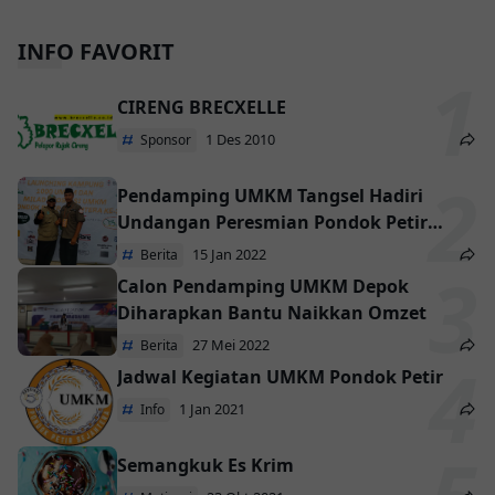
INFO FAVORIT
CIRENG BRECXELLE
1 Des 2010
Sponsor
Pendamping UMKM Tangsel Hadiri
Undangan Peresmian Pondok Petir
Kampung 1000 UMKM
15 Jan 2022
Berita
Calon Pendamping UMKM Depok
Diharapkan Bantu Naikkan Omzet
27 Mei 2022
Berita
Jadwal Kegiatan UMKM Pondok Petir
1 Jan 2021
Info
Semangkuk Es Krim