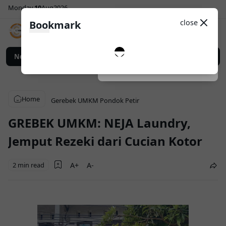
Monday
10
Aug
2026
Sosial Media
Theme
close
Bookmark
0
jalanan Sego Berkat Ibu Wita
News
Anggota UMKM Kelurahan Pondok Petir Lo
Dark
System
Light
Home
Gerebek UMKM Pondok Petir
GREBEK UMKM: NEJA Laundry,
Jemput Rezeki dari Cucian Kotor
2 min read