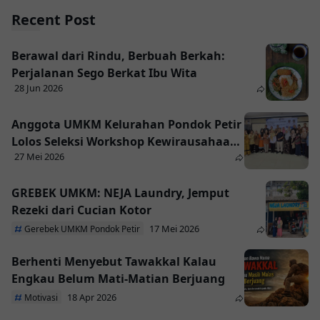
Recent Post
Berawal dari Rindu, Berbuah Berkah:
Perjalanan Sego Berkat Ibu Wita
28 Jun 2026
Anggota UMKM Kelurahan Pondok Petir
Lolos Seleksi Workshop Kewirausahaan
27 Mei 2026
Tahun 2026 yang di adakan Dinas DKUM
GREBEK UMKM: NEJA Laundry, Jemput
Rezeki dari Cucian Kotor
17 Mei 2026
Gerebek UMKM Pondok Petir
Berhenti Menyebut Tawakkal Kalau
Engkau Belum Mati-Matian Berjuang
18 Apr 2026
Motivasi