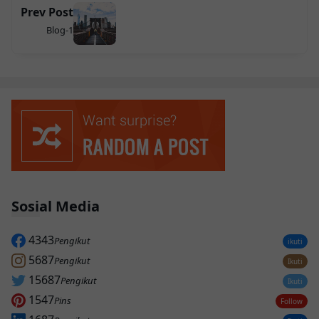
Prev Post
Blog-1
Sosial Media
4343
Pengikut
ikuti
5687
Pengikut
Ikuti
15687
Pengikut
Ikuti
1547
Pins
Follow