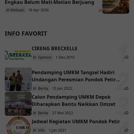
Engkau Belum Mati-Matian Berjuang
18 Apr 2026
Motivasi
INFO FAVORIT
CIRENG BRECXELLE
1 Des 2010
Sponsor
Pendamping UMKM Tangsel Hadiri
Undangan Peresmian Pondok Petir
Kampung 1000 UMKM
15 Jan 2022
Berita
Calon Pendamping UMKM Depok
Diharapkan Bantu Naikkan Omzet
27 Mei 2022
Berita
Jadwal Kegiatan UMKM Pondok Petir
1 Jan 2021
Info