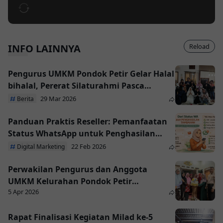
INFO LAINNYA
Reload
Pengurus UMKM Pondok Petir Gelar Halal
bihalal, Pererat Silaturahmi Pasca
Lebaran
29 Mar 2026
Berita
Panduan Praktis Reseller: Pemanfaatan
Status WhatsApp untuk Penghasilan
Tambahan
22 Feb 2026
Digital Marketing
Perwakilan Pengurus dan Anggota
UMKM Kelurahan Pondok Petir
5 Apr 2026
Bersilaturahmi kerumah “Bapak Ipnu
Subroto” salah satu Penasehat UMKM
Kelurahan Pondok Petir dalam Momen
Rapat Finalisasi Kegiatan Milad ke-5