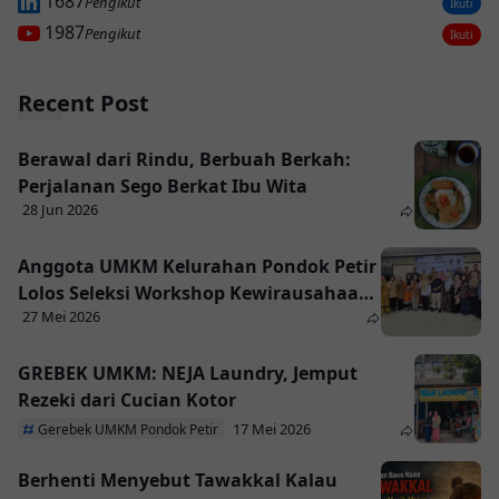
1687
Pengikut
Ikuti
1987
Pengikut
Ikuti
Recent Post
Berawal dari Rindu, Berbuah Berkah:
Perjalanan Sego Berkat Ibu Wita
28 Jun 2026
Anggota UMKM Kelurahan Pondok Petir
Lolos Seleksi Workshop Kewirausahaan
27 Mei 2026
Tahun 2026 yang di adakan Dinas DKUM
GREBEK UMKM: NEJA Laundry, Jemput
Rezeki dari Cucian Kotor
17 Mei 2026
Gerebek UMKM Pondok Petir
Berhenti Menyebut Tawakkal Kalau