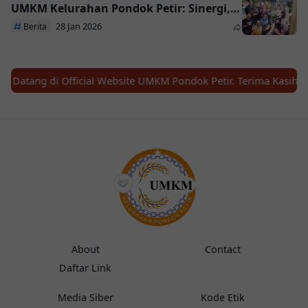
Idul Fitri
UMKM Kelurahan Pondok Petir: Sinergi,
Kolaborasi, dan Penguatan UMKM
28 Jan 2026
Berita
tang di Official Website UMKM Pondok Petir. Terima Kasih Tela
About
Contact
Daftar Link
Media Siber
Kode Etik